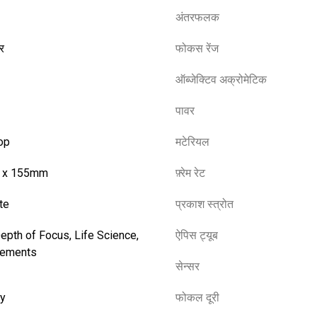
अंतरफलक
लर
फोकस रेंज
ऑब्जेक्टिव अक्रोमेटिक
पावर
op
मटेरियल
 x 155mm
फ़्रेम रेट
te
प्रकाश स्त्रोत
epth of Focus, Life Science,
ऐपिस ट्यूब
ements
सेन्सर
ly
फोकल दूरी