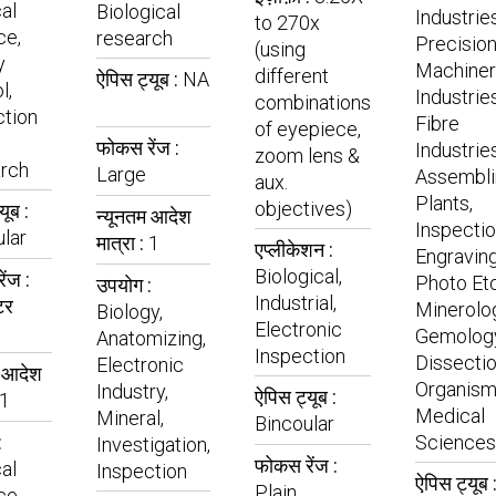
al
Biological
Industries
to 270x
ce,
research
Precisio
(using
y
Machiner
different
ऐपिस ट्यूब :
NA
l,
Industries
combinations
ction
Fibre
of eyepiece,
फोकस रेंज :
Industries
zoom lens &
rch
Large
Assembli
aux.
Plants,
objectives)
यूब :
न्यूनतम आदेश
Inspectio
lar
मात्रा :
1
एप्लीकेशन :
Engraving
Biological,
ंज :
Photo Etc
उपयोग :
Industrial,
टर
Minerolo
Biology,
Electronic
Gemology
Anatomizing,
Inspection
Dissectio
Electronic
म आदेश
Organism
Industry,
ऐपिस ट्यूब :
1
Medical
Mineral,
Bincoular
:
Sciences
Investigation,
फोकस रेंज :
al
Inspection
ऐपिस ट्यूब 
Plain
ce,