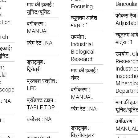
Bincoular
माप की इकाई :
Focusing
y
यूनिट/यूनिट
l,
फोकस रेंज 
न्यूनतम आदेश
ction
Adjustab
वर्गीकरण :
मात्रा :
1
MANUAL
न्यूनतम आद
rch
उपयोग :
मात्रा :
1
फ़्रेम रेट :
NA
Industrial,
इकाई :
Biological
उपयोग :
Cl
ूनिट
Research
Research
ड्राट्यूब :
ण :
Industries
द्विनेत्री
माप की इकाई :
lar
Inspectio
नंबर
प्रकाश स्त्रोत :
o
Minerolo
LED
scope
वर्गीकरण :
Departm
MANUAL
प्रॉडक्ट टाइप :
ट :
NA
माप की इका
TABLE TOP
फ़्रेम रेट :
NA
यूनिट/यूनि
कंडेंसर :
NA
ब :
वर्गीकरण :
ड्राट्यूब :
MANUAL
त्रिनोक्युलर