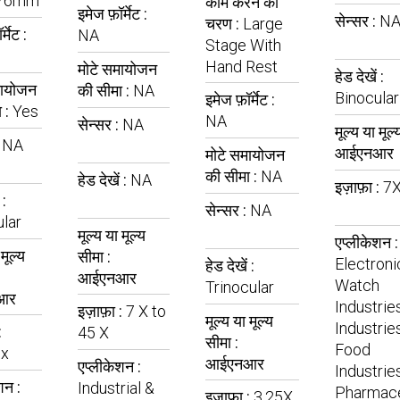
76mm
काम करने का
इमेज फ़ॉर्मेट :
सेन्सर :
N
चरण :
Large
्मेट :
NA
Stage With
Hand Rest
मोटे समायोजन
हेड देखें :
मायोजन
की सीमा :
NA
Binocular
इमेज फ़ॉर्मेट :
 :
Yes
NA
सेन्सर :
NA
मूल्य या मूल्
:
NA
आईएनआर
मोटे समायोजन
की सीमा :
NA
हेड देखें :
NA
इज़ाफ़ा :
7
 :
सेन्सर :
NA
lar
मूल्य या मूल्य
एप्लीकेशन :
 मूल्य
सीमा :
Electroni
हेड देखें :
आईएनआर
Watch
Trinocular
आर
Industrie
इज़ाफ़ा :
7 X to
मूल्य या मूल्य
Industries
:
45 X
सीमा :
Food
x
आईएनआर
एप्लीकेशन :
Industries
शन :
Industrial &
Pharmace
इज़ाफ़ा :
3.25X