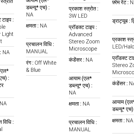
आयाम (एल*
स्त्रोत
फ़्रेम रेट :
N
डब्ल्यू* एच) :
प्रकाश स्त्रोत :
NA
3W LED
ट टाइप :
ड्राट्यूब :
द्
क्षमता :
NA
ble
प्रॉडक्ट टाइप :
 Light
Advanced
प्रकाश स्त्
t
Stereo Zoom
प्रचालन विधि :
LED/Hal
Microscope
MANUAL
 :
NA
प्रॉडक्ट टा
कंडेंसर :
NA
रंग :
Off White
Stereo 
& Blue
(एल*
Microsc
 एच) :
आयाम (एल*
कंडेंसर :
N
टर
डब्ल्यू* एच) :
NA
आयाम (एल
NA
क्षमता :
NA
डब्ल्यू* एच)
क्षमता :
NA
 विधि :
प्रचालन विधि :
l
MANUAL