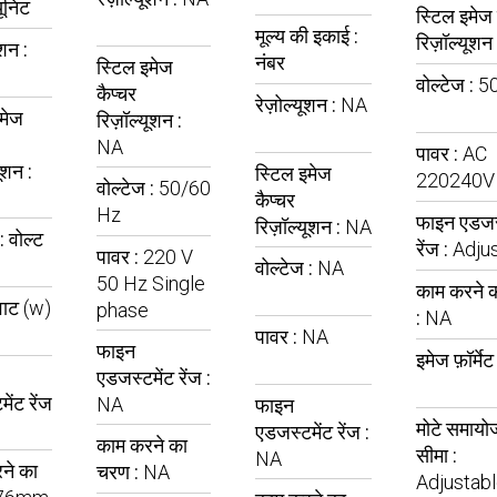
ूनिट
स्टिल इमेज 
मूल्य की इकाई :
रिज़ॉल्यूशन
ूशन :
नंबर
स्टिल इमेज
वोल्टेज :
5
कैप्चर
रेज़ोल्यूशन :
NA
मेज
रिज़ॉल्यूशन :
NA
पावर :
AC
ूशन :
स्टिल इमेज
220240V
वोल्टेज :
50/60
कैप्चर
Hz
फाइन एडजस्
रिज़ॉल्यूशन :
NA
 :
वोल्ट
रेंज :
Adju
पावर :
220 V
वोल्टेज :
NA
50 Hz Single
काम करने 
वाट (w)
phase
:
NA
पावर :
NA
फाइन
इमेज फ़ॉर्मेट
एडजस्टमेंट रेंज :
ेंट रेंज
NA
फाइन
मोटे समायो
एडजस्टमेंट रेंज :
काम करने का
सीमा :
NA
ने का
चरण :
NA
Adjustab