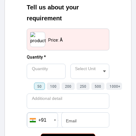
Tell us about your
requirement
Price:
Â
Quantity *
Quantity
Select Unit
50
100
200
250
500
1000+
Additional detail
+91
मोबाइल number
Email