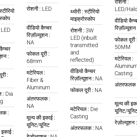
रोशनी :
रोशनी :
LED
LED/Hal
स्टीरियो
थ्योरी :
स्टीरियो
स्कोप
माइक्रोस्कोप
वीडियो कैप्
वीडियो कैप्चर
रिज़ॉल्यूशन
:
LED
रोशनी :
3W
रिज़ॉल्यूशन :
LED (inbuilt
फोकल दूरी 
NA
transmitted
50MM
कैप्चर
and
फोकल दूरी :
ूशन :
मटेरियल :
reflected)
68mm
Aluminum
वीडियो कैप्चर
मटेरियल :
Casting
री :
रिज़ॉल्यूशन :
NA
Fiber &
अंतरफलक 
Aluminum
फोकल दूरी :
NA
ल :
Dia
अंतरफलक :
ng
मूल्य की इक
NA
मटेरियल :
Die
यूनिट/यूनि
लक :
Casting
मूल्य की इकाई :
रेज़ोल्यूशन 
यूनिट/यूनिट
अंतरफलक :
NA
ी इकाई :
रेज़ोल्यूशन :
NA