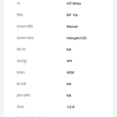
रंग
Off White
ऐपिस
WF 10x
प्रचालन विधि
Manual
प्रकाश स्त्रोत
Halogen/LED
फ़्रेम रेट
NA
ड्राट्यूब
अन्य
इज़ाफ़ा
400X
हेड देखें
NA
इमेज फ़ॉर्मेट
NA
सेन्सर
1/2.8