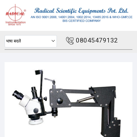
08045479132
भाषा बदलें