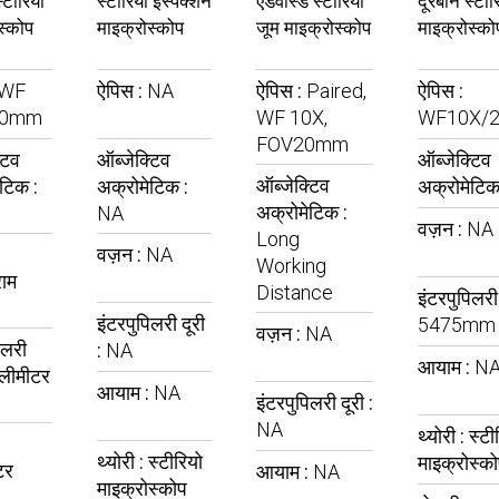
्टीरियो
स्टीरियो इंस्पेक्शन
एडवांस्ड स्टीरियो
दूरबीन स्टीर
स्कोप
माइक्रोस्कोप
जूम माइक्रोस्कोप
माइक्रोस्को
WF
ऐपिस :
NA
ऐपिस :
Paired,
ऐपिस :
20mm
WF 10X,
WF10X/
FOV20mm
टिव
ऑब्जेक्टिव
ऑब्जेक्टिव
ऑब्जेक्टिव
टिक :
अक्रोमेटिक :
अक्रोमेटिक
अक्रोमेटिक :
NA
वज़न :
NA
Long
वज़न :
NA
Working
राम
Distance
इंटरपुपिलरी 
इंटरपुपिलरी दूरी
5475mm
वज़न :
NA
िलरी
:
NA
आयाम :
N
लीमीटर
आयाम :
NA
इंटरपुपिलरी दूरी :
NA
थ्योरी :
स्टी
थ्योरी :
स्टीरियो
माइक्रोस्क
टर
आयाम :
NA
माइक्रोस्कोप