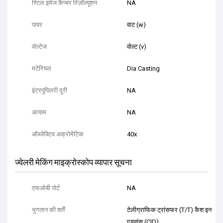
स्टिल इमेज कैप्चर रिज़ॉल्यूशन
NA
पावर
वाट (w)
वोल्टेज
वोल्ट (v)
मटेरियल
Dia Casting
इंटरपुपिलरी दूरी
NA
आयाम
NA
ऑब्जेक्टिव अक्रोमेटिक
40x
ज्वेलरी मेकिंग माइक्रोस्कोप व्यापार सूचना
एफओबी पोर्ट
NA
भुगतान की शर्तें
टेलीग्राफिक ट्रांसफर (T/T) कैश इन
एडवांस (CID)