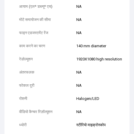
आयाम (एल* डब्ल्यू* एच)
NA
मोटे समायोजन की सीमा
NA
फाइन एडजस्टमेंट रेंज
NA
काम करने का चरण
140 mm diameter
रेज़ोल्यूशन
1920X1080 high resolution
अंतरफलक
NA
फोकल दूरी
NA
रोशनी
Halogen/LED
वीडियो कैप्चर रिज़ॉल्यूशन
NA
थ्योरी
स्टीरियो माइक्रोस्कोप