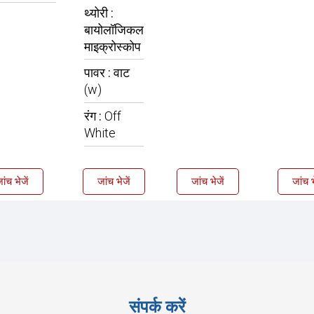
थ्योरी :
बायोलॉजिकल
माइक्रोस्कोप
पावर :
वाट
(w)
रंग :
Off
White
ांच भेजें
जांच भेजें
जांच भेजें
जांच भ
संपर्क करें