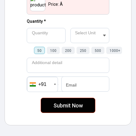
Price:
Â
Quantity *
Quantity
Select Unit
50
100
200
250
500
1000+
Additional detail
+91
मोबाइल number
Email