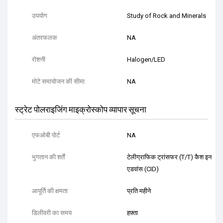
उपयोग
Study of Rock and Minerals
अंतरफलक
NA
रोशनी
Halogen/LED
मोटे समायोजन की सीमा
NA
स्ट्रेट पोलराइजिंग माइक्रोस्कोप व्यापार सूचना
एफओबी पोर्ट
NA
भुगतान की शर्तें
टेलीग्राफिक ट्रांसफर (T/T) कैश इन
एडवांस (CID)
आपूर्ति की क्षमता
प्रति महीने
डिलीवरी का समय
हफ़्ता