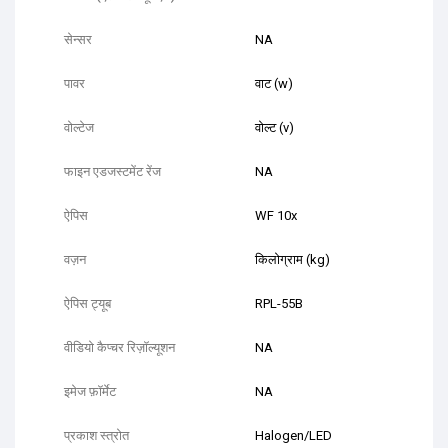
सेन्सर
NA
पावर
वाट (w)
वोल्टेज
वोल्ट (v)
फाइन एडजस्टमेंट रेंज
NA
ऐपिस
WF 10x
वज़न
किलोग्राम (kg)
ऐपिस ट्यूब
RPL-55B
वीडियो कैप्चर रिज़ॉल्यूशन
NA
इमेज फ़ॉर्मेट
NA
प्रकाश स्त्रोत
Halogen/LED