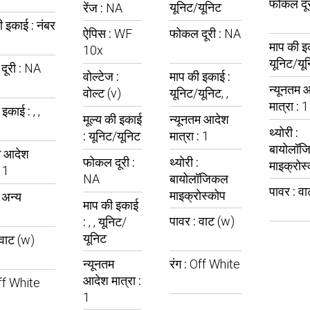
फोकल दूर
यूनिट/यूनिट
रेंज :
NA
की इकाई :
नंबर
ऐपिस :
WF
फोकल दूरी :
NA
माप की इ
10x
यूनिट/यू
ूरी :
NA
वोल्टेज :
माप की इकाई :
न्यूनतम 
वोल्ट (v)
यूनिट/यूनिट, ,
मात्रा :
1
 इकाई :
, ,
मूल्य की इकाई
न्यूनतम आदेश
थ्योरी :
:
यूनिट/यूनिट
मात्रा :
1
बायोलॉज
म आदेश
फोकल दूरी :
थ्योरी :
माइक्रोस
:
1
NA
बायोलॉजिकल
पावर :
वा
माइक्रोस्कोप
:
अन्य
माप की इकाई
पावर :
वाट (w)
:
, , यूनिट/
यूनिट
वाट (w)
न्यूनतम
रंग :
Off White
आदेश मात्रा :
ff White
1