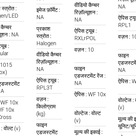
वीडियो कैप्चर
NA
स्त्रोत :
इमेज फ़ॉर्मेट :
रिज़ॉल्यूशन :
gen/LED
NA
ऐपिस ट्यू
NA
RPL1
कैप्चर
प्रकाश
ऐपिस ट्यूब :
यूशन :
NA
स्त्रोत :
वज़न :
1
RXLrPOL
Halogen
यूब :
वज़न :
10
ular
वीडियो कैप्चर
फाइन
रिज़ॉल्यूशन :
एडजस्टमें
1015
फाइन
NA
NA
ox)
एडजस्टमेंट रेंज :
ऐपिस ट्यूब :
ऐपिस :
W
NA
डजस्टमेंट
RPL3T
NA
ऐपिस :
WF 10x
वज़न :
वोल्टेज :
:
WF 10x
किलोग्राम
(v)
WF 10x
वोल्टेज :
वोल्ट
(kg)
Cross
मूल्य की 
(v)
फाइन
यूनिट/यू
 :
वोल्ट (v)
मूल्य की इकाई :
एडजस्टमेंट