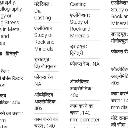
graphy,
एप्लीकेशन
मटेरियल :
Casting
allography.
Study o
Dia
एप्लीकेशन :
gy or
Rock a
Casting
Study of
ng Stress
Mineral
एप्लीकेशन :
Rock and
s in Metal,
ड्राट्यूब 
Study of
Minerals
 and
मोनोक्युल
Rock and
les
ड्राट्यूब :
Minerals
फोकस रें
द्विनेत्री
ूब :
द्विनेत्री
ड्राट्यूब :
फोकस रेंज :
NA
त्रिनोक्युलर
ऑब्जेक्टि
ेंज :
अक्रोमेट
फोकस रेंज :
table Rack
ऑब्जेक्टिव
40x
NA
ion
अक्रोमेटिक :
काम करन
ऑब्जेक्टिव
40x
्टिव
चरण :
1
अक्रोमेटिक :
ेटिक :
40x
काम करने का
mm dia
40x
चरण :
140
ने का चरण :
मोटे समा
काम करने का
mm diameter
mm
की सीमा 
चरण :
140
eter