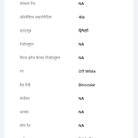
फोकस रेंज
NA
ऑब्जेक्टिव अक्रोमेटिक
40x
ड्राट्यूब
द्विनेत्री
रेज़ोल्यूशन
NA
स्टिल इमेज कैप्चर रिज़ॉल्यूशन
NA
रंग
Off White
हेड देखें
Binocular
कंडेंसर
NA
आयाम
NA
फ़्रेम रेट
NA