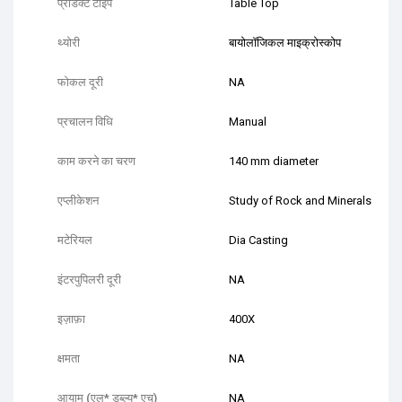
प्रॉडक्ट टाइप
Table Top
थ्योरी
बायोलॉजिकल माइक्रोस्कोप
फोकल दूरी
NA
प्रचालन विधि
Manual
काम करने का चरण
140 mm diameter
एप्लीकेशन
Study of Rock and Minerals
मटेरियल
Dia Casting
इंटरपुपिलरी दूरी
NA
इज़ाफ़ा
400X
क्षमता
NA
आयाम (एल* डब्ल्यू* एच)
NA