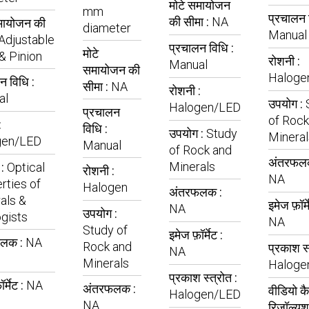
मोटे समायोजन
mm
प्रचालन 
की सीमा :
NA
मायोजन की
diameter
Manual
Adjustable
प्रचालन विधि :
मोटे
& Pinion
रोशनी :
Manual
समायोजन की
Haloge
न विधि :
सीमा :
NA
रोशनी :
al
उपयोग :
Halogen/LED
प्रचालन
of Rock
:
विधि :
उपयोग :
Study
Mineral
gen/LED
Manual
of Rock and
अंतरफल
Minerals
 :
Optical
रोशनी :
NA
rties of
Halogen
अंतरफलक :
als &
इमेज फ़ॉर्म
NA
उपयोग :
gists
NA
Study of
इमेज फ़ॉर्मेट :
फलक :
NA
Rock and
प्रकाश स्
NA
Minerals
Haloge
प्रकाश स्त्रोत :
र्मेट :
NA
अंतरफलक :
वीडियो कै
Halogen/LED
NA
रिज़ॉल्यूश