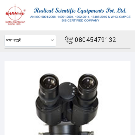
08045479132
भाषा बदलें