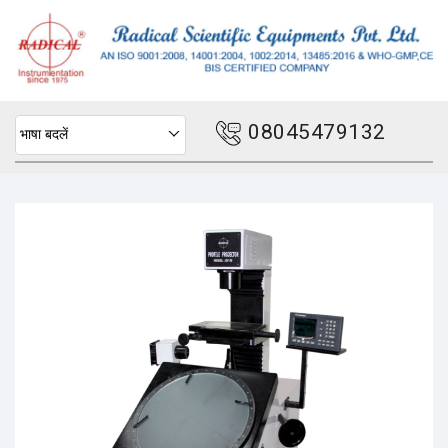
08045479132
भाषा बदलें