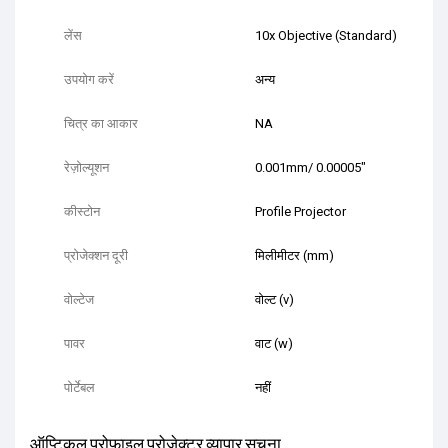
लेंस
10x Objective (Standard)
उपयोग करें
अन्य
चित्र का आकार
NA
रेज़ोल्यूशन
0.001mm/ 0.00005"
कीस्टोन
Profile Projector
प्रोजेक्शन दूरी
मिलीमीटर (mm)
वोल्टेज
वोल्ट (v)
पावर
वाट (w)
पोर्टेबल
नहीं
ऑप्टिकल प्रोफाइल प्रोजेक्टर व्यापार सूचना