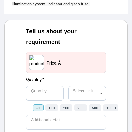
illumination system, indicator and glass fuse.
Tell us about your
requirement
Price:
Â
Quantity *
Quantity
Select Unit
50
100
200
250
500
1000+
Additional detail