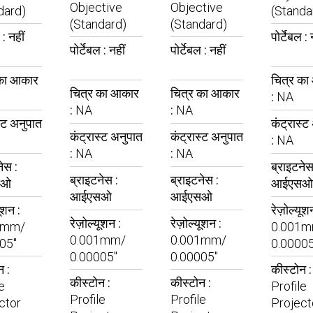
Objective
Objective
dard)
(Standa
(Standard)
(Standard)
ल :
नहीं
पोर्टेबल :
पोर्टेबल :
नहीं
पोर्टेबल :
नहीं
 का आकार
चित्र क
चित्र का आकार
चित्र का आकार
:
NA
:
NA
:
NA
स्ट अनुपात
कंट्रास्ट
कंट्रास्ट अनुपात
कंट्रास्ट अनुपात
:
NA
:
NA
:
NA
ेस :
ब्राइटनेस
ब्राइटनेस :
ब्राइटनेस :
सओ
आईएसओ
आईएसओ
आईएसओ
यूशन :
रेज़ोल्यूश
रेज़ोल्यूशन :
रेज़ोल्यूशन :
1mm/
0.001m
0.001mm/
0.001mm/
05"
0.00005
0.00005"
0.00005"
न :
कीस्टोन :
कीस्टोन :
कीस्टोन :
e
Profile
Profile
Profile
ctor
Project