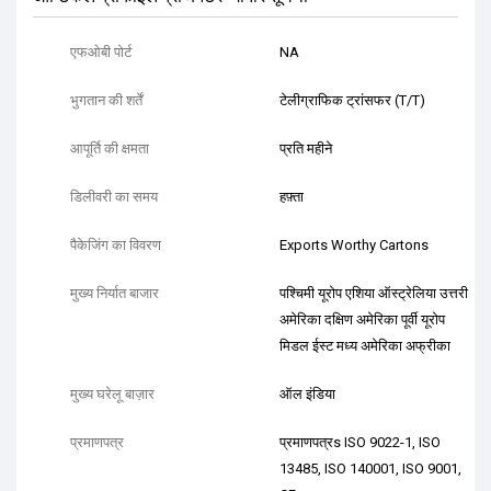
एफओबी पोर्ट
NA
भुगतान की शर्तें
टेलीग्राफिक ट्रांसफर (T/T)
आपूर्ति की क्षमता
प्रति महीने
डिलीवरी का समय
हफ़्ता
पैकेजिंग का विवरण
Exports Worthy Cartons
मुख्य निर्यात बाजार
पश्चिमी यूरोप एशिया ऑस्ट्रेलिया उत्तरी
अमेरिका दक्षिण अमेरिका पूर्वी यूरोप
मिडल ईस्ट मध्य अमेरिका अफ्रीका
मुख्य घरेलू बाज़ार
ऑल इंडिया
प्रमाणपत्र
प्रमाणपत्रs ISO 9022-1, ISO
13485, ISO 140001, ISO 9001,